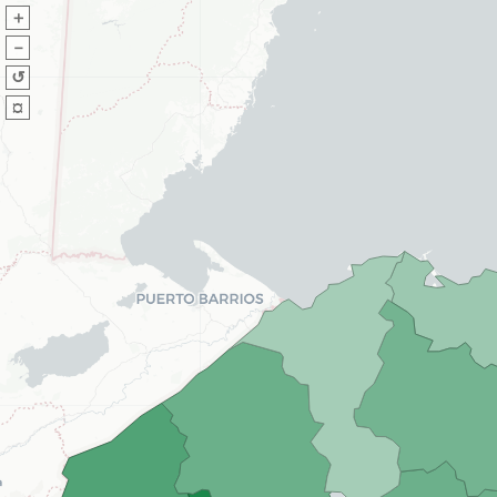
＋
－
↺
¤