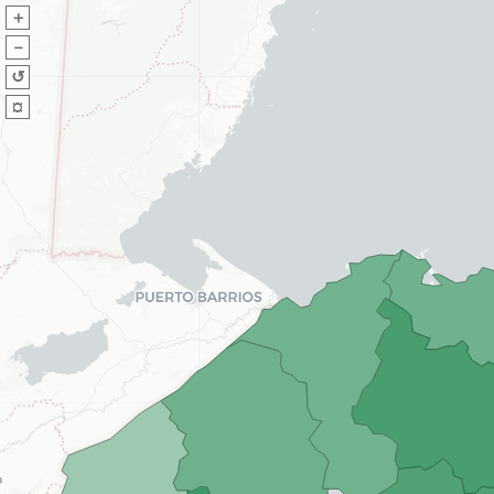
＋
－
↺
¤