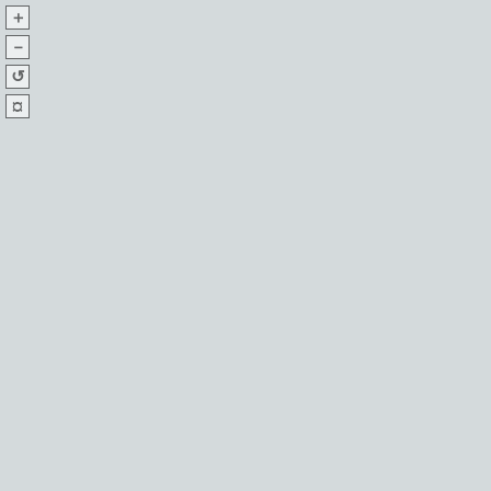
＋
－
↺
¤