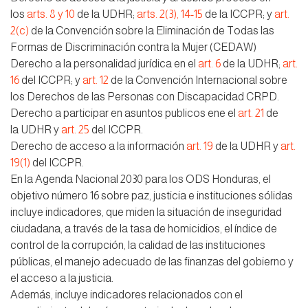
los
arts. 8 y 10
de la UDHR;
arts. 2(3), 14-15
de la ICCPR; y
art.
2(c)
de la Convención sobre la Eliminación de Todas las
Formas de Discriminación contra la Mujer (CEDAW)
Derecho a la personalidad jurídica en el
art. 6
de la UDHR;
art.
16
del ICCPR; y
art. 12
de la Convención Internacional sobre
los Derechos de las Personas con Discapacidad CRPD.
Derecho a participar en asuntos publicos ene el
art. 21
de
la UDHR y
art. 25
del ICCPR.
Derecho de acceso a la información
art. 19
de la UDHR y
art.
19(1)
del ICCPR.
En la Agenda Nacional 2030 para los ODS Honduras, el
objetivo número 16 sobre paz, justicia e instituciones sólidas
incluye indicadores, que miden la situación de inseguridad
ciudadana, a través de la tasa de homicidios, el índice de
control de la corrupción, la calidad de las instituciones
públicas, el manejo adecuado de las finanzas del gobierno y
el acceso a la justicia.
Además, incluye indicadores relacionados con el