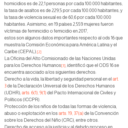
homicidios es de 22,1 personas por cada 100.000 habitantes;
la tasa de asaltos es de 229,5 por cada 100.000 habitantes; y
la tasa de violencia sexual es de 60,6 por cada 100.000
habitantes. Asimismo, en 19 países 2,559 mujeres fueron
víctimas de feminicidio o femicidio en 2017,
estos son algunos datos importantes respecto al ods 16 que
muestra la Comisión Económica para América Latina y el
Caribe (CEPAL).
[2]
La Oficina del Alto Comisionado de las Naciones Unidas
para los Derechos Humanos
, identificó que el ODS 16 se
[3]
encuentra asociado a los siguientes derechos:
Derecho a la vida, la libertad y seguridad personal en el
art.
3
de la Declaración Universal de los Derechos Humanos
(UDHR);
arts. 6(1), 9(1)
del Pacto Internacional de Civiles y
Políticos (ICCPR).
Protección de los niños de todas las formas de violencia,
abuso o explotación en los
arts. 19, 37(a)
de la Convención
sobre los Derechos del Niño (CRC), entre otros.
Derecho de acceso a la justicia y al debido proceso en