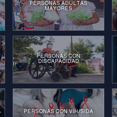
PERSONAS ADULTAS
MAYORES
PERSONAS CON
DISCAPACIDAD
PERSONAS CON VIH/SIDA
Y