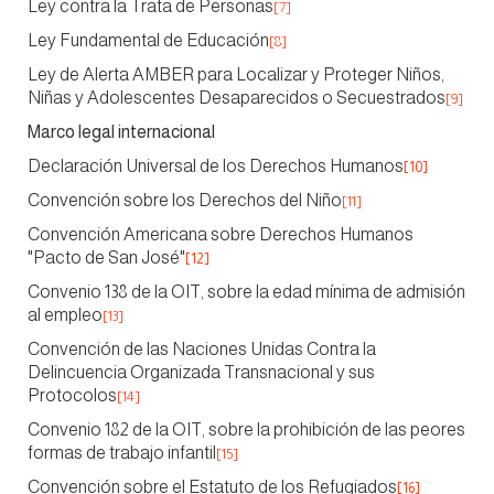
Ley contra la Trata de Personas
[7]
Ley Fundamental de Educación
[8]
Ley de Alerta AMBER para Localizar y Proteger Niños,
Niñas y Adolescentes Desaparecidos o Secuestrados
[9]
Marco legal internacional
Declaración Universal de los Derechos Humanos
[10]
Convención sobre los Derechos del Niño
[11]
Convención Americana sobre Derechos Humanos
"Pacto de San José"
[12]
Convenio 138 de la OIT, sobre la edad mínima de admisión
al empleo
[13]
Convención de las Naciones Unidas Contra la
Delincuencia Organizada Transnacional y sus
Protocolos
[14]
Convenio 182 de la OIT, sobre la prohibición de las peores
formas de trabajo infantil
[15]
Convención sobre el Estatuto de los Refugiados
[16]