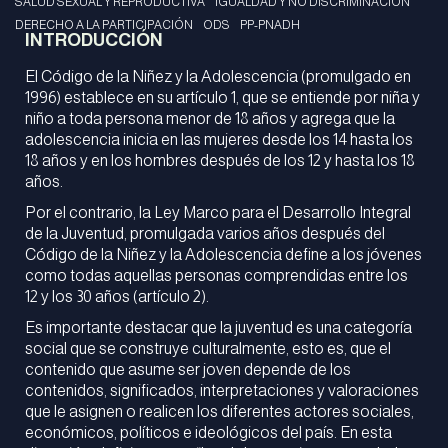
SALUD SEXUAL Y REPRODUCTIVA
IGUALDAD Y NO DISCRIMINACIÓN
DERECHO A LA PARTICIPACIÓN
ODS
PP-PNADH
INTRODUCCIÓN
El Código de la Niñez y la Adolescencia (promulgado en
1996) establece en su artículo 1, que se entiende por niña y
niño a toda persona menor de 18 años y agrega que la
adolescencia inicia en las mujeres desde los 14 hasta los
18 años y en los hombres después de los 12 y hasta los 18
años.
Por el contrario, la Ley Marco para el Desarrollo Integral
de la Juventud, promulgada varios años después del
Código de la Niñez y la Adolescencia define a los jóvenes
como todas aquellas personas comprendidas entre los
12 y los 30 años (artículo 2).
Es importante destacar que la juventud es una categoría
social que se construye culturalmente, esto es, que el
contenido que asume ser joven depende de los
contenidos, significados, interpretaciones y valoraciones
que le asignen o realicen los diferentes actores sociales,
económicos, políticos e ideológicos del país. En esta